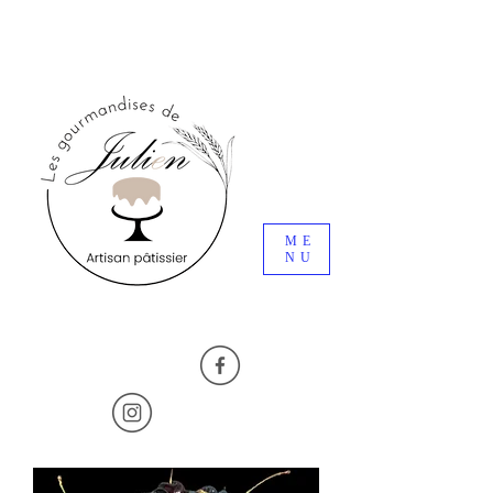
ME
NU