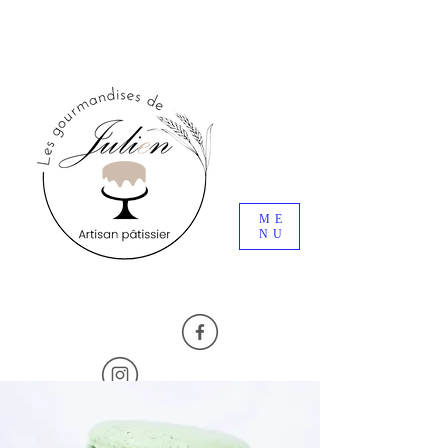
ME
NU