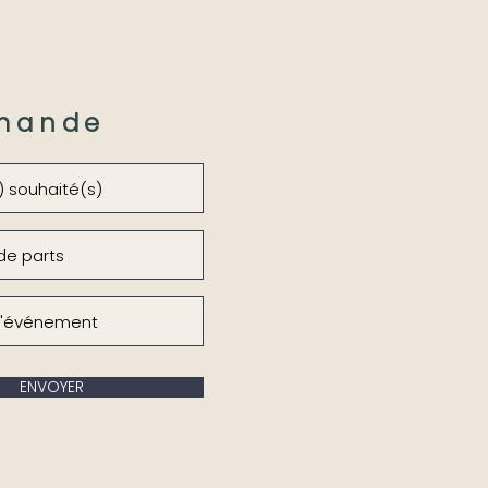
mande
ENVOYER