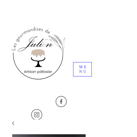
ME
NU