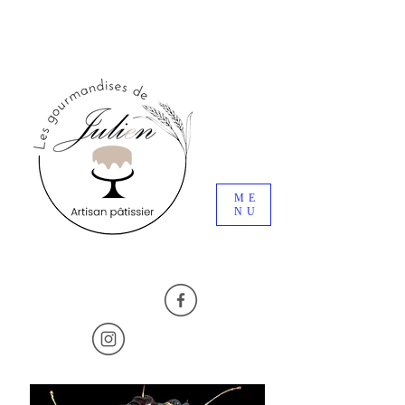
ME
NU