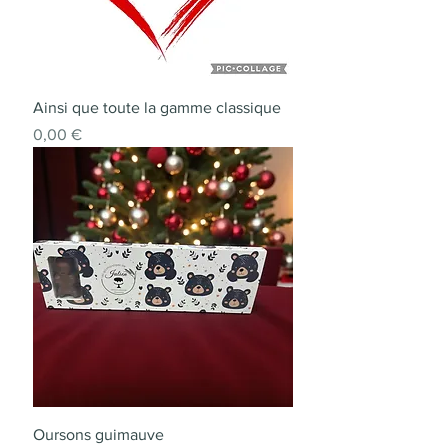
Ainsi que toute la gamme classique
Prix
0,00 €
Oursons guimauve