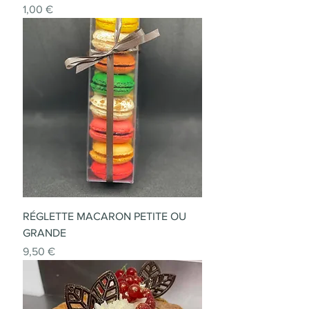
Prix
1,00 €
RÉGLETTE MACARON PETITE OU
GRANDE
Prix
9,50 €