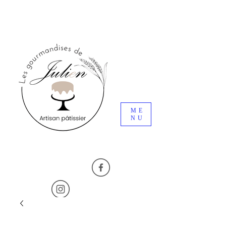
ME
NU