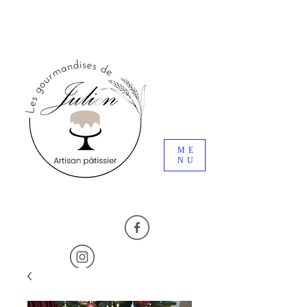
ME
NU