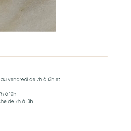
TARTE FAÇON NUMBER CAKE
Prix
5,00 €
 au vendredi de 7h à 13h et
h à 19h
che de 7h à 13h