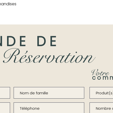
rmandises
NDE DE
Réservation
Votre
com