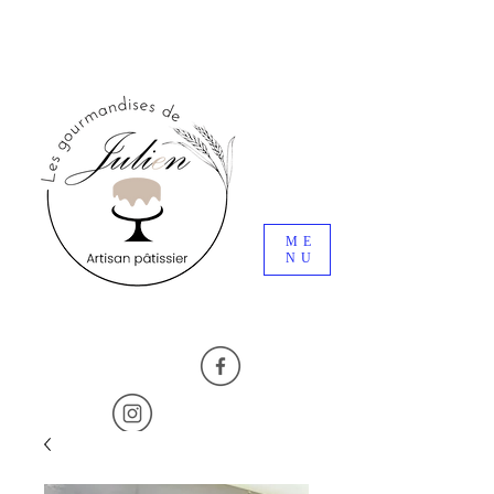
ME
NU