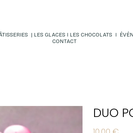
ÂTISSERIES |
LES GLACES
I
LES CHOCOLATS
I
ÉVÉN
CONTACT
DUO P
Prix
10,00 €