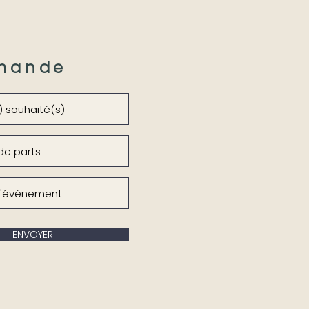
mande
ENVOYER