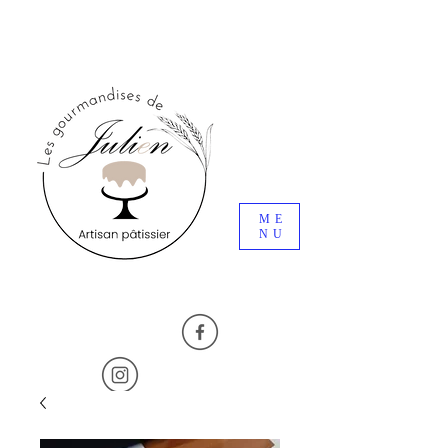
ME
NU