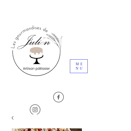
ME
NU