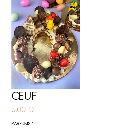
ŒUF
Prix
5,00 €
PARFUMS
*