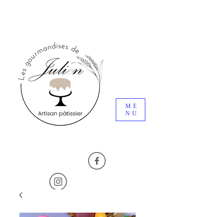
ME
NU